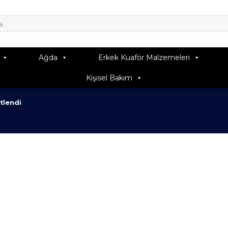
Ağda
Erkek Kuaför Malzemeleri
Kişisel Bakım
tlendi