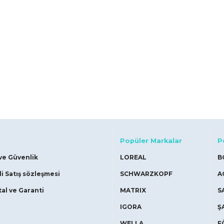
Popüler Markalar
P
 ve Güvenlik
LOREAL
B
i Satış sözleşmesi
SCHWARZKOPF
A
tal ve Garanti
MATRIX
S
IGORA
Ş
WELLA
F