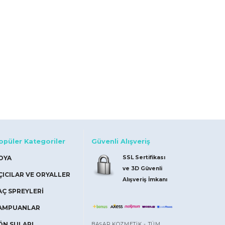
opüler Kategoriler
Güvenli Alışveriş
OYA
SSL Sertifikası
ve 3D Güvenli
ÇICILAR VE ORYALLER
Alışveriş İmkanı
AÇ SPREYLERİ
AMPUANLAR
ÖN SULARI
BAŞAR KOZMETİK - TÜM