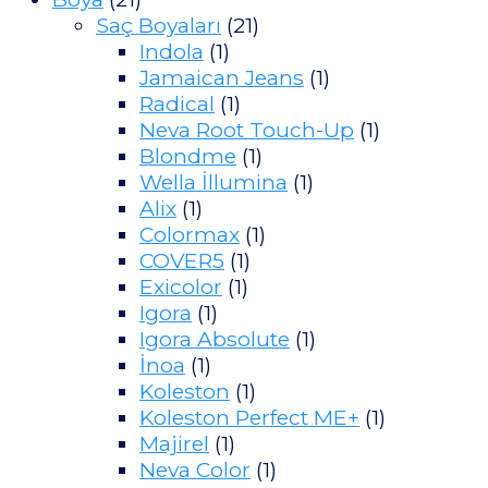
Saç Boyaları
(21)
Indola
(1)
Jamaican Jeans
(1)
Radical
(1)
Neva Root Touch-Up
(1)
Blondme
(1)
Wella İllumina
(1)
Alix
(1)
Colormax
(1)
COVER5
(1)
Exicolor
(1)
Igora
(1)
Igora Absolute
(1)
İnoa
(1)
Koleston
(1)
Koleston Perfect ME+
(1)
Majirel
(1)
Neva Color
(1)