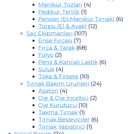
Manikür Tozları
(4)
Pedikür Terliği
(1)
Pensler (Et,Manikür,Tırnak)
(6)
Törpü (El & Ayak)
(12)
Saç Ekipmanları
(107)
Ense Fırçası
(7)
Fırça & Tarak
(68)
Folyo
(2)
Pens & Kancalı Lastik
(6)
Suluk
(4)
Toka & Firkete
(10)
Tırnak Bakım Ürünleri
(24)
Aseton
(4)
Oje & Oje İnceltici
(2)
Oje Kurutucu
(10)
Takma Tırnak
(1)
Tırnak Besleyiciler
(6)
Tırnak Yapıştırıcı
(1)
Kişisel Bakım
(74)