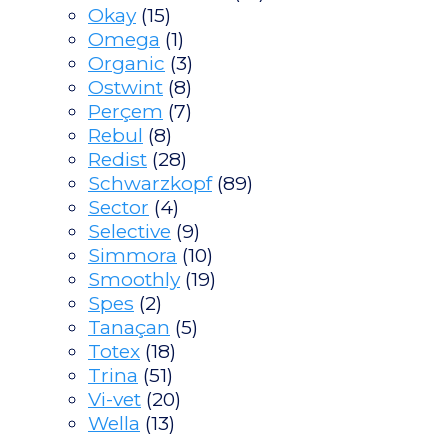
Okay
(15)
Omega
(1)
Organic
(3)
Ostwint
(8)
Perçem
(7)
Rebul
(8)
Redist
(28)
Schwarzkopf
(89)
Sector
(4)
Selective
(9)
Simmora
(10)
Smoothly
(19)
Spes
(2)
Tanaçan
(5)
Totex
(18)
Trina
(51)
Vi-vet
(20)
Wella
(13)