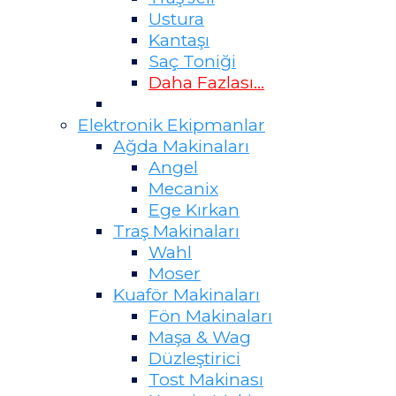
Ustura
Kantaşı
Saç Toniği
Daha Fazlası...
Elektronik Ekipmanlar
Ağda Makinaları
Angel
Mecanix
Ege Kırkan
Traş Makinaları
Wahl
Moser
Kuaför Makinaları
Fön Makinaları
Maşa & Wag
Düzleştirici
Tost Makinası