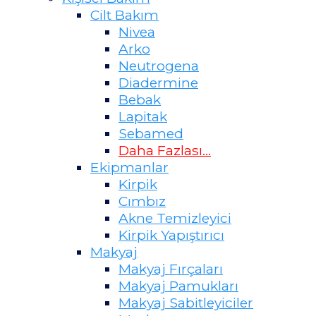
Cilt Bakım
Nivea
Arko
Neutrogena
Diadermine
Bebak
Lapitak
Sebamed
Daha Fazlası...
Ekipmanlar
Kirpik
Cımbız
Akne Temizleyici
Kirpik Yapıştırıcı
Makyaj
Makyaj Fırçaları
Makyaj Pamukları
Makyaj Sabitleyiciler