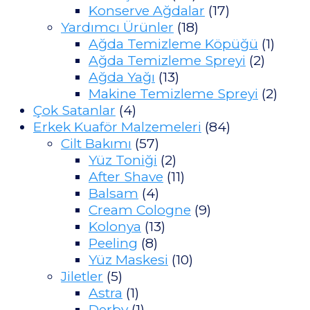
Konserve Ağdalar
(17)
Yardımcı Ürünler
(18)
Ağda Temizleme Köpüğü
(1)
Ağda Temizleme Spreyi
(2)
Ağda Yağı
(13)
Makine Temizleme Spreyi
(2)
Çok Satanlar
(4)
Erkek Kuaför Malzemeleri
(84)
Cilt Bakımı
(57)
Yüz Toniği
(2)
After Shave
(11)
Balsam
(4)
Cream Cologne
(9)
Kolonya
(13)
Peeling
(8)
Yüz Maskesi
(10)
Jiletler
(5)
Astra
(1)
Derby
(1)