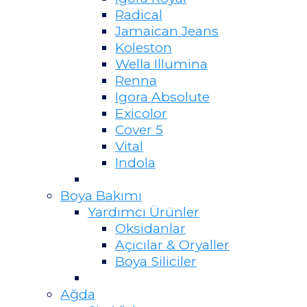
Radical
Jamaican Jeans
Koleston
Wella Illumina
Renna
Igora Absolute
Exicolor
Cover 5
Vital
Indola
Boya Bakımı
Yardımcı Ürünler
Oksidanlar
Açıcılar & Oryaller
Boya Siliciler
Ağda