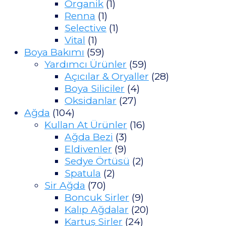
Organik
(1)
Renna
(1)
Selective
(1)
Vital
(1)
Boya Bakımı
(59)
Yardımcı Ürünler
(59)
Açıcılar & Oryaller
(28)
Boya Siliciler
(4)
Oksidanlar
(27)
Ağda
(104)
Kullan At Ürünler
(16)
Ağda Bezi
(3)
Eldivenler
(9)
Sedye Örtüsü
(2)
Spatula
(2)
Sir Ağda
(70)
Boncuk Sirler
(9)
Kalıp Ağdalar
(20)
Kartuş Sirler
(24)