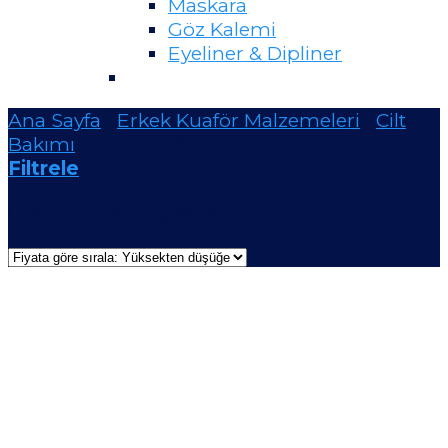
Maskara
Göz Kalemi
Eyeliner & Dipliner
Ana Sayfa
/
Erkek Kuaför Malzemeleri
/
Cilt
Bakımı
/
Yüz Toniği
Filtrele
Gösterilen sonuç sayısı: 2