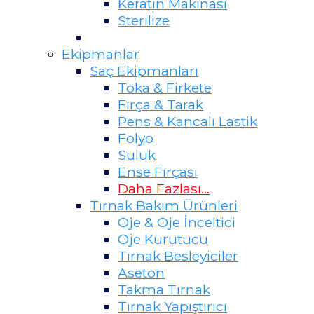
Keratin Makinası
Sterilize
Ekipmanlar
Saç Ekipmanları
Toka & Firkete
Fırça & Tarak
Pens & Kancalı Lastik
Folyo
Suluk
Ense Fırçası
Daha Fazlası...
Tırnak Bakım Ürünleri
Oje & Oje İnceltici
Oje Kurutucu
Tırnak Besleyiciler
Aseton
Takma Tırnak
Tırnak Yapıştırıcı