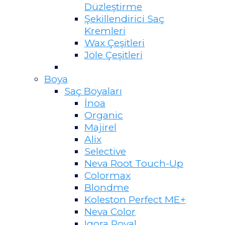
Düzleştirme
Şekillendirici Saç
Kremleri
Wax Çeşitleri
Jöle Çeşitleri
Boya
Saç Boyaları
İnoa
Organic
Majirel
Alix
Selective
Neva Root Touch-Up
Colormax
Blondme
Koleston Perfect ME+
Neva Color
Igora Royal