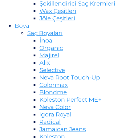
Şekillendirici Saç Kremleri
Wax Çeşitleri
Jöle Çeşitleri
Boya
Saç Boyaları
İnoa
Organic
Majirel
Alix
Selective
Neva Root Touch-Up
Colormax
Blondme
Koleston Perfect ME+
Neva Color
Igora Royal
Radical
Jamaican Jeans
Koleston