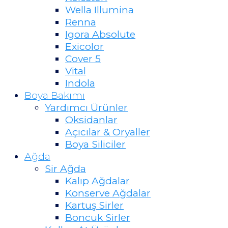
Wella Illumina
Renna
Igora Absolute
Exicolor
Cover 5
Vital
Indola
Boya Bakımı
Yardımcı Ürünler
Oksidanlar
Açıcılar & Oryaller
Boya Siliciler
Ağda
Sir Ağda
Kalıp Ağdalar
Konserve Ağdalar
Kartuş Sirler
Boncuk Sirler