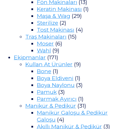
Fön Makinaları
(13)
Keratin Makinası
(1)
Maşa & Wag
(29)
Sterilize
(2)
Tost Makinası
(4)
Traş Makinaları
(15)
Moser
(6)
Wahl
(9)
Ekipmanlar
(171)
Kullan At Ürünler
(9)
Bone
(1)
Boya Eldiveni
(1)
Boya Naylonu
(3)
Pamuk
(3)
Parmak Ayırıcı
(1)
Manikür & Pedikür
(31)
Manikür Galoşu & Pedikür
Galoşu
(4)
Akıllı Manikür & Pedikür
(3)