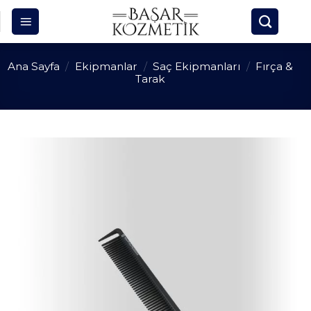
Skip
to
content
Ana Sayfa
/
Ekipmanlar
/
Saç Ekipmanları
/
Fırça &
Tarak