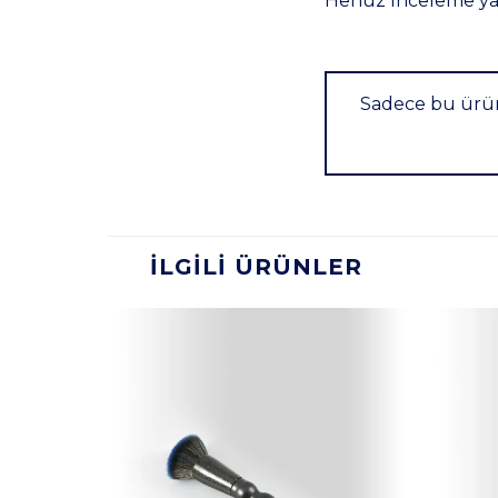
Henüz inceleme ya
Sadece bu ürün
İLGILI ÜRÜNLER
Sprey