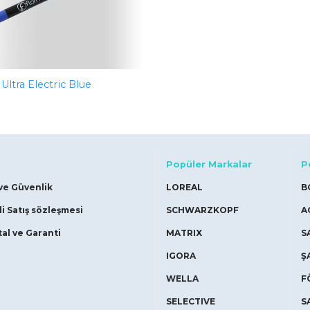
Ultra Electric Blue
Popüler Markalar
P
 ve Güvenlik
LOREAL
B
i Satış sözleşmesi
SCHWARZKOPF
A
tal ve Garanti
MATRIX
S
IGORA
Ş
WELLA
F
SELECTIVE
S