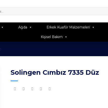
Ağda
Erkek Kuaför Malzemeleri
Kişisel Bakım
z
Solingen Cımbız 7335 Düz