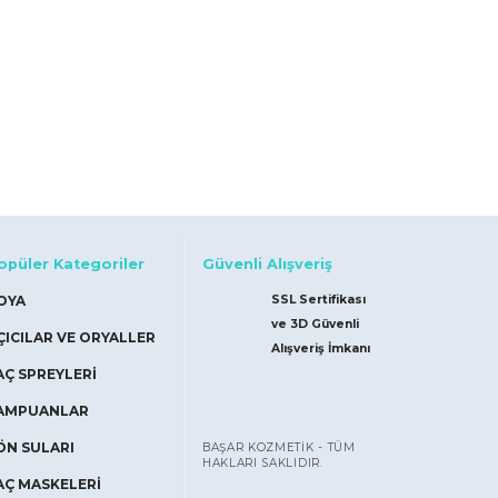
opüler Kategoriler
Güvenli Alışveriş
OYA
SSL Sertifikası
ve 3D Güvenli
ÇICILAR VE ORYALLER
Alışveriş İmkanı
AÇ SPREYLERİ
AMPUANLAR
ÖN SULARI
BAŞAR KOZMETİK - TÜM
HAKLARI SAKLIDIR.
AÇ MASKELERİ