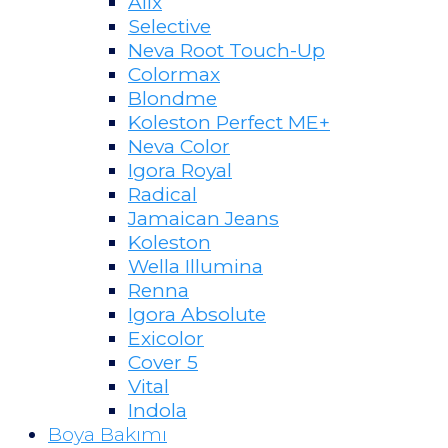
Alix
Selective
Neva Root Touch-Up
Colormax
Blondme
Koleston Perfect ME+
Neva Color
Igora Royal
Radical
Jamaican Jeans
Koleston
Wella Illumina
Renna
Igora Absolute
Exicolor
Cover 5
Vital
Indola
Boya Bakımı