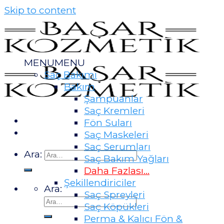
Skip to content
MENU
MENU
Saç Bakımı
Bakım
Şampuanlar
Saç Kremleri
Fön Suları
Saç Maskeleri
Saç Serumları
Ara:
Saç Bakım Yağları
Daha Fazlası...
Şekillendiriciler
Ara:
Saç Spreyleri
Saç Köpükleri
Perma & Kalıcı Fön &