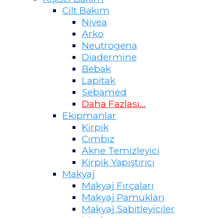
Cilt Bakım
Nivea
Arko
Neutrogena
Diadermine
Bebak
Lapitak
Sebamed
Daha Fazlası...
Ekipmanlar
Kirpik
Cımbız
Akne Temizleyici
Kirpik Yapıştırıcı
Makyaj
Makyaj Fırçaları
Makyaj Pamukları
Makyaj Sabitleyiciler