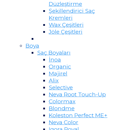
Düzleştirme
Şekillendirici Saç
Kremleri
Wax Çeşitleri
Jöle Çeşitleri
Boya
Saç Boyaları
İnoa
Organic
Majirel
Alix
Selective
Neva Root Touch-Up
Colormax
Blondme
Koleston Perfect ME+
Neva Color
Igora Royal