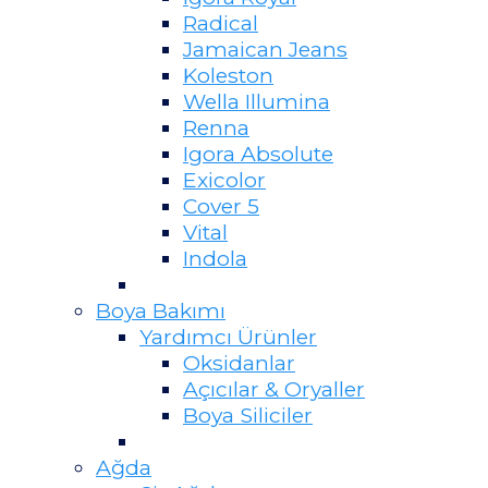
Radical
Jamaican Jeans
Koleston
Wella Illumina
Renna
Igora Absolute
Exicolor
Cover 5
Vital
Indola
Boya Bakımı
Yardımcı Ürünler
Oksidanlar
Açıcılar & Oryaller
Boya Siliciler
Ağda