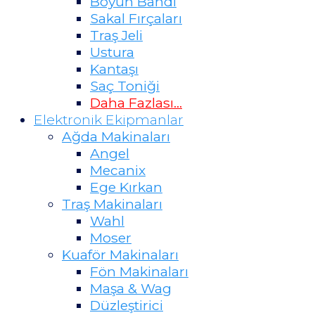
Boyun Bandı
Sakal Fırçaları
Traş Jeli
Ustura
Kantaşı
Saç Toniği
Daha Fazlası…
Elektronik Ekipmanlar
Ağda Makinaları
Angel
Mecanix
Ege Kırkan
Traş Makinaları
Wahl
Moser
Kuaför Makinaları
Fön Makinaları
Maşa & Wag
Düzleştirici