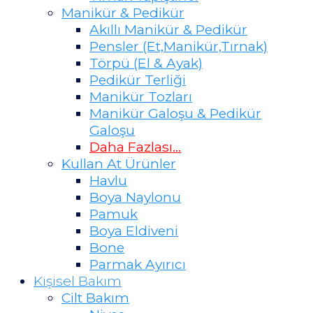
Manikür & Pedikür
Akıllı Manikür & Pedikür
Pensler (Et,Manikür,Tırnak)
Törpü (El & Ayak)
Pedikür Terliği
Manikür Tozları
Manikür Galoşu & Pedikür
Galoşu
Daha Fazlası…
Kullan At Ürünler
Havlu
Boya Naylonu
Pamuk
Boya Eldiveni
Bone
Parmak Ayırıcı
Kişisel Bakım
Cilt Bakım