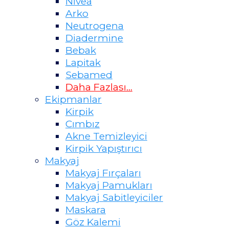
Nivea
Arko
Neutrogena
Diadermine
Bebak
Lapitak
Sebamed
Daha Fazlası…
Ekipmanlar
Kirpik
Cımbız
Akne Temizleyici
Kirpik Yapıştırıcı
Makyaj
Makyaj Fırçaları
Makyaj Pamukları
Makyaj Sabitleyiciler
Maskara
Göz Kalemi