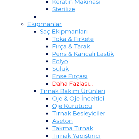
Keratin Makinası
Sterilize
Ekipmanlar
Saç Ekipmanları
Toka & Firkete
Fırça & Tarak
Pens & Kancalı Lastik
Folyo
Suluk
Ense Fırçası
Daha Fazlası...
Tırnak Bakım Ürünleri
Oje & Oje İnceltici
Oje Kurutucu
Tırnak Besleyiciler
Aseton
Takma Tırnak
Tırnak Yapıştırıcı