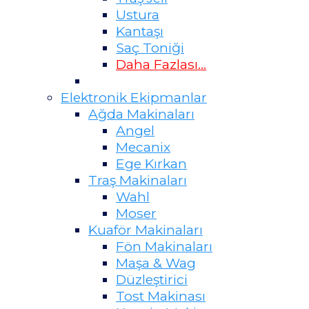
Ustura
Kantaşı
Saç Toniği
Daha Fazlası...
Elektronik Ekipmanlar
Ağda Makinaları
Angel
Mecanix
Ege Kırkan
Traş Makinaları
Wahl
Moser
Kuaför Makinaları
Fön Makinaları
Maşa & Wag
Düzleştirici
Tost Makinası