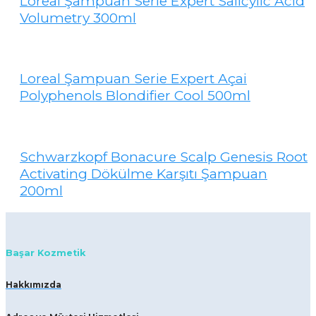
Loreal Şampuan Serie Expert Salicylic Acid
Volumetry 300ml
Loreal Şampuan Serie Expert Açai
Polyphenols Blondifier Cool 500ml
Schwarzkopf Bonacure Scalp Genesis Root
Activating Dökülme Karşıtı Şampuan
200ml
Başar Kozmetik
Hakkımızda