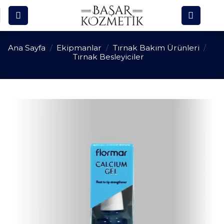
Skip
to
content
Ana Sayfa
/
Ekipmanlar
/
Tırnak Bakım Ürünleri
/
Tırnak Besleyiciler